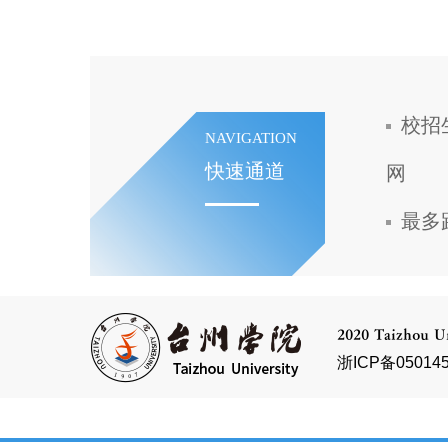
校招
NAVIGATION
快速通道
网
最多
2020 Taizhou Un
浙ICP备050145